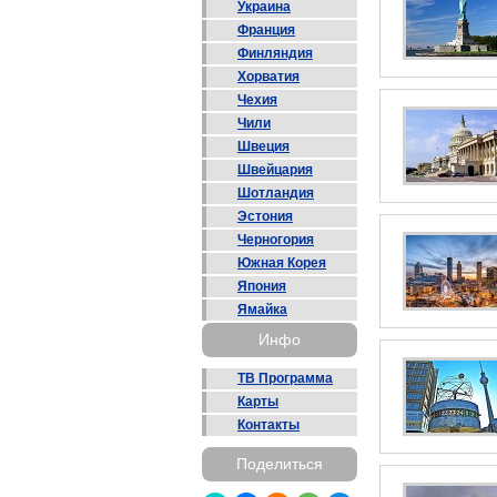
Украина
Франция
Финляндия
Хорватия
Чехия
Чили
Швеция
Швейцария
Шотландия
Эстония
Черногория
Южная Корея
Япония
Ямайка
Инфо
ТВ Программа
Карты
Контакты
Поделиться