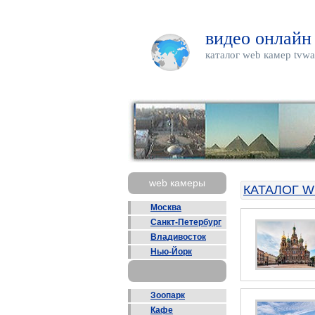
видео онлайн
каталог web камер tvwa
web камеры
КАТАЛОГ W
Москва
Санкт-Петербург
Владивосток
Нью-Йорк
Зоопарк
Кафе