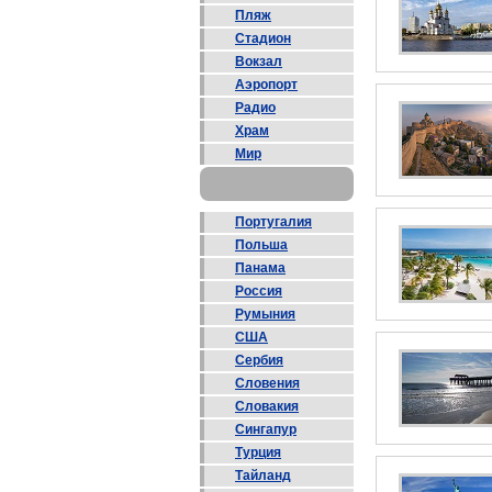
Пляж
Стадион
Вокзал
Аэропорт
Радио
Храм
Мир
Португалия
Польша
Панама
Россия
Румыния
США
Сербия
Словения
Словакия
Сингапур
Турция
Тайланд