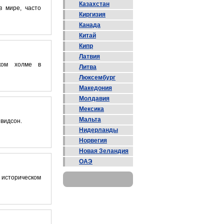
Казахстан
 мире, часто
Киргизия
Канада
Китай
Кипр
Латвия
ком холме в
Литва
Люксембург
Македония
Молдавия
Мексика
Мальта
йвидсон.
Нидерланды
Норвегия
Новая Зеландия
ОАЭ
историческом