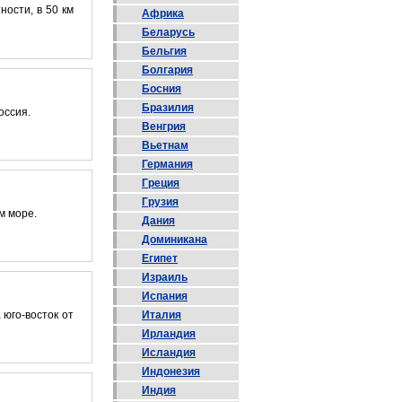
ности, в 50 км
Африка
Беларусь
Бельгия
Болгария
Босния
Бразилия
оссия.
Венгрия
Вьетнам
Германия
Греция
Грузия
м море.
Дания
Доминикана
Египет
Израиль
Испания
Италия
 юго-восток от
Ирландия
Исландия
Индонезия
Индия