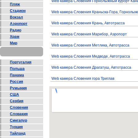
Web камера Словения Горнолыжный курорт Кан
Пляж
Стадион
Web камера Словения Краньска-Гора, Горнолыж
Вокзал
Web камера Словения Крань, Автотрасса
Аэропорт
Радио
Web камера Словения Марибор, Аэропорт
Храм
Мир
Web камера Словения Метлика, Автотрасса
Web камера Словения Медводе, Автотрасса
Португалия
Web камера Словения Драгатуш, Автотрасса
Польша
Панама
Web камера Словения гора Триглав
Россия
Румыния
США
Сербия
Словения
Словакия
Сингапур
Турция
Тайланд