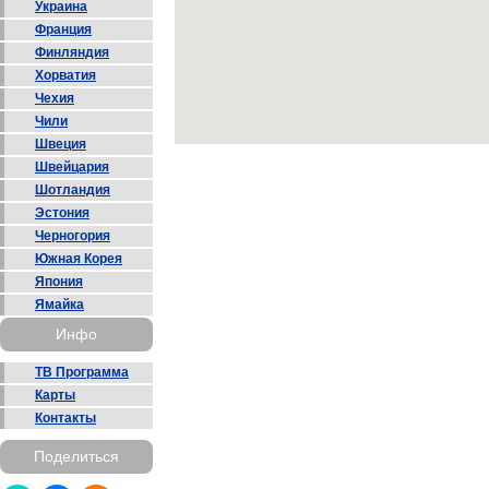
Украина
Франция
Финляндия
Хорватия
Чехия
Чили
Швеция
Швейцария
Шотландия
Эстония
Черногория
Южная Корея
Япония
Ямайка
Инфо
ТВ Программа
Карты
Контакты
Поделиться