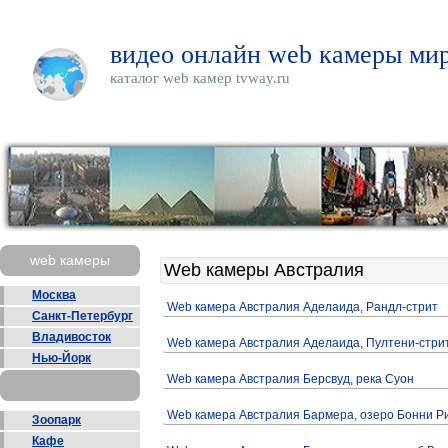
видео онлайн web камеры мир
каталог web камер tvway.ru
web камеры
Web камеры Австралия
Москва
Web камера Австралия Аделаида, Рандл-стрит
Санкт-Петербург
Владивосток
Web камера Австралия Аделаида, Пултени-стри
Нью-Йорк
Web камера Австралия Берсвуд, река Суон
Web камера Австралия Бармера, озеро Бонни Р
Зоопарк
Кафе