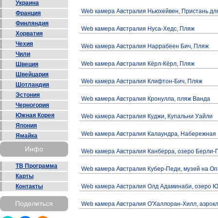
Украина
Web камера Австралия Ньюхейвен, Пристань дл
Франция
Финляндия
Web камера Австралия Нуса-Хедс, Пляж
Хорватия
Чехия
Web камера Австралия Наррабеен Бич, Пляж
Чили
Web камера Австралия Кёрл-Кёрл, Пляж
Швеция
Швейцария
Web камера Австралия Клифтон-Бич, Пляж
Шотландия
Эстония
Web камера Австралия Кронулла, пляж Ванда
Черногория
Южная Корея
Web камера Австралия Куджи, Купальни Уайли
Япония
Web камера Австралия Калаундра, Набережная
Ямайка
Инфо
Web камера Австралия Канберра, озеро Берли
ТВ Программа
Web камера Австралия Кубер-Педи, музей на О
Карты
Контакты
Web камера Австралия Олд Адаминаби, озеро 
Поделиться
Web камера Австралия О'Халлоран-Хилл, аэрок