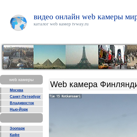
видео онлайн web камеры мир
каталог web камер tvway.ru
web камеры
Web камера Финлянди
Москва
Санкт-Петербург
Владивосток
Нью-Йорк
Зоопарк
Кафе