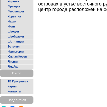
Украина
островах в устье восточного 
Франция
центр города расположен на о
Финляндия
Хорватия
Чехия
Чили
Швеция
Швейцария
Шотландия
Эстония
Черногория
Южная Корея
Япония
Ямайка
Инфо
ТВ Программа
Карты
Контакты
Поделиться