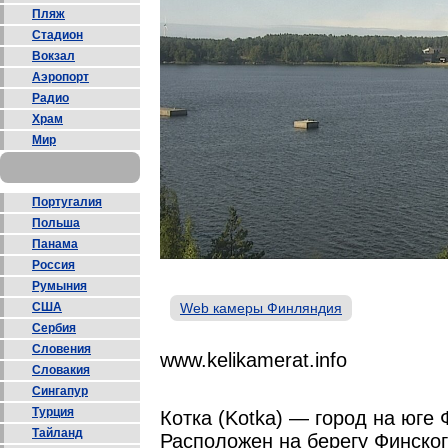
Пляж
Стадион
Вокзал
Аэропорт
Радио
Храм
Мир
Португалия
Польша
Панама
Россия
Румыния
США
Web камеры Финляндия
Сербия
Словения
www.kelikamerat.info
Словакия
Сингапур
Турция
Котка (Kotka) — город на юге
Тайланд
Расположен на берегу Финско