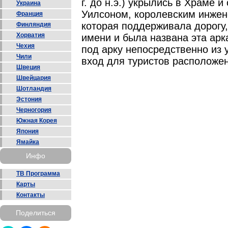
г. до н.э.) укрылись в Храме и
Украина
Уилсоном, королевским инжен
Франция
которая поддерживала дорогу,
Финляндия
Хорватия
имени и была названа эта арк
Чехия
под арку непосредственно из у
Чили
вход для туристов расположен
Швеция
Швейцария
Шотландия
Эстония
Черногория
Южная Корея
Япония
Ямайка
Инфо
ТВ Программа
Карты
Контакты
Поделиться