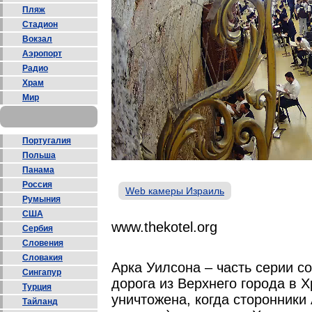
Пляж
Стадион
Вокзал
Аэропорт
Радио
Храм
Мир
Португалия
Польша
Панама
Россия
Web камеры Израиль
Румыния
США
www.thekotel.org
Сербия
Словения
Словакия
Арка Уилсона – часть серии с
Сингапур
дорога из Верхнего города в 
Турция
уничтожена, когда сторонники
Тайланд