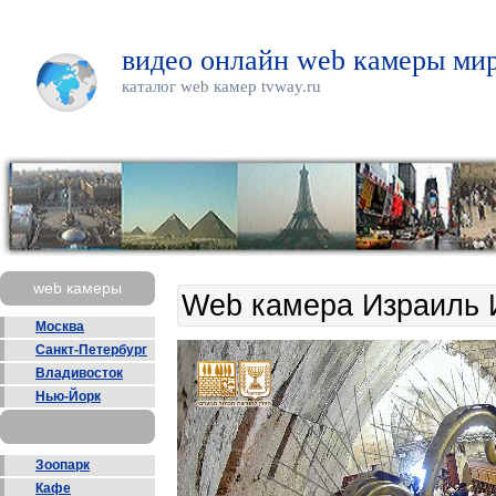
видео онлайн web камеры мир
каталог web камер tvway.ru
web камеры
Web камера Израиль 
Москва
Санкт-Петербург
Владивосток
Нью-Йорк
Зоопарк
Кафе