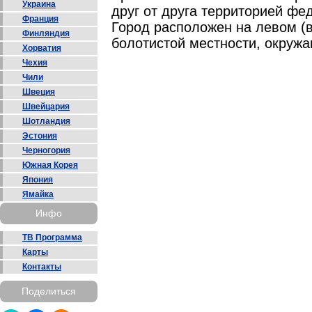
Украина
друг от друга территорией ф
Франция
Город расположен на левом (в
Финляндия
болотистой местности, окружа
Хорватия
Чехия
Чили
Швеция
Швейцария
Шотландия
Эстония
Черногория
Южная Корея
Япония
Ямайка
Инфо
ТВ Программа
Карты
Контакты
Поделиться