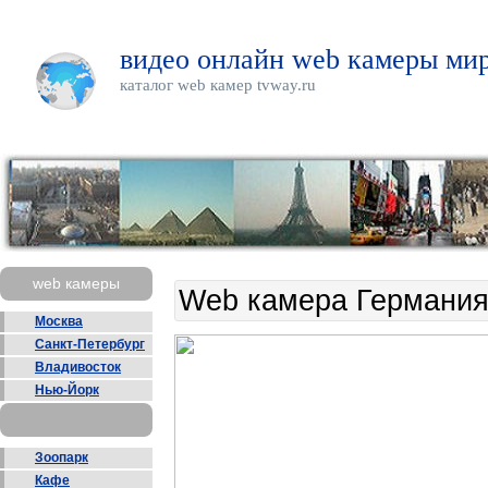
видео онлайн web камеры мир
каталог web камер tvway.ru
web камеры
Web камера Германи
Москва
Санкт-Петербург
Владивосток
Нью-Йорк
Зоопарк
Кафе