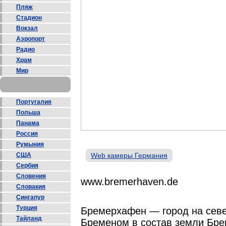
Пляж
Стадион
Вокзал
Аэропорт
Радио
Храм
Мир
Португалия
Польша
Панама
Россия
Румыния
США
Web камеры Германия
Сербия
Словения
www.bremerhaven.de
Словакия
Сингапур
Турция
Бремерхафен — город на севе
Тайланд
Бременом в состав земли Бре