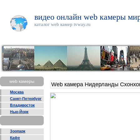
видео онлайн web камеры мир
каталог web камер tvway.ru
web камеры
Web камера Нидерланды Схонхо
Москва
Санкт-Петербург
Владивосток
Нью-Йорк
Зоопарк
Кафе