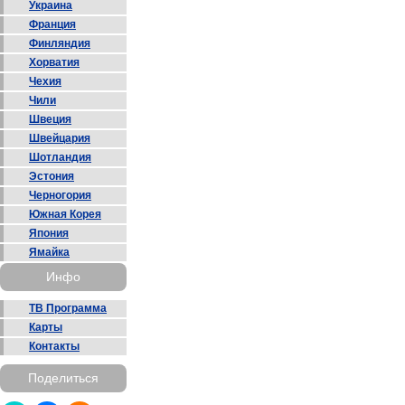
Украина
Франция
Финляндия
Хорватия
Чехия
Чили
Швеция
Швейцария
Шотландия
Эстония
Черногория
Южная Корея
Япония
Ямайка
Инфо
ТВ Программа
Карты
Контакты
Поделиться