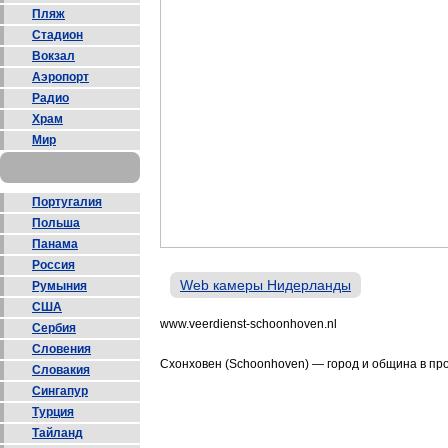
Пляж
Стадион
Вокзал
Аэропорт
Радио
Храм
Мир
Португалия
Польша
Панама
Россия
Web камеры Нидерланды
Румыния
США
www.veerdienst-schoonhoven.nl
Сербия
Словения
Схонховен (Schoonhoven) — город и община в п
Словакия
Сингапур
Турция
Тайланд