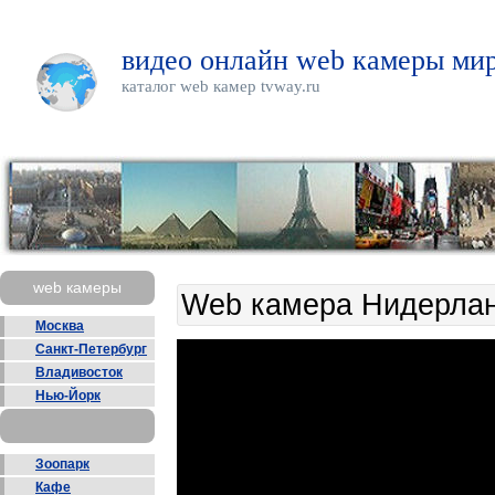
видео онлайн web камеры мир
каталог web камер tvway.ru
web камеры
Web камера Нидерлан
Москва
Санкт-Петербург
Владивосток
Нью-Йорк
Зоопарк
Кафе