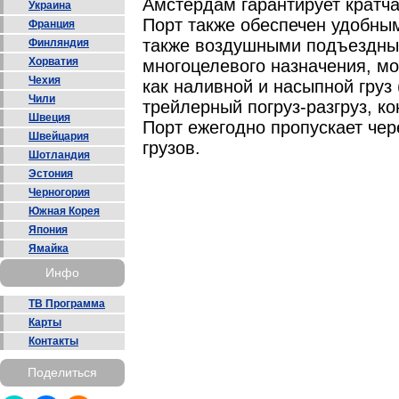
Амстердам гарантирует кратча
Украина
Порт также обеспечен удобны
Франция
также воздушными подъездны
Финляндия
Хорватия
многоцелевого назначения, мо
Чехия
как наливной и насыпной груз (
Чили
трейлерный погруз-разгруз, ко
Швеция
Порт ежегодно пропускает че
Швейцария
грузов.
Шотландия
Эстония
Черногория
Южная Корея
Япония
Ямайка
Инфо
ТВ Программа
Карты
Контакты
Поделиться