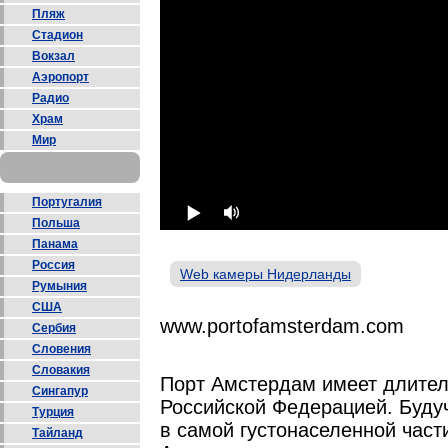
Пляж
Стадион
Вокзал
Аэропорт
Радио
Храм
Мир
Португалия
Польша
Панама
Россия
Web камеры Нидерланды
Румыния
США
www.portofamsterdam.com
Сербия
Словения
Словакия
Порт Амстердам имеет длител
Сингапур
Российской Федерацией. Буду
Турция
в самой густонаселенной част
Тайланд