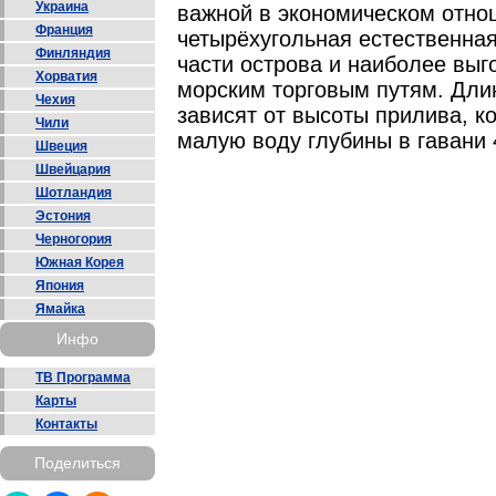
Украина
важной в экономическом отнош
Франция
четырёхугольная естественная
Финляндия
части острова и наиболее вы
Хорватия
морским торговым путям. Длин
Чехия
зависят от высоты прилива, ко
Чили
малую воду глубины в гавани 4
Швеция
Швейцария
Шотландия
Эстония
Черногория
Южная Корея
Япония
Ямайка
Инфо
ТВ Программа
Карты
Контакты
Поделиться