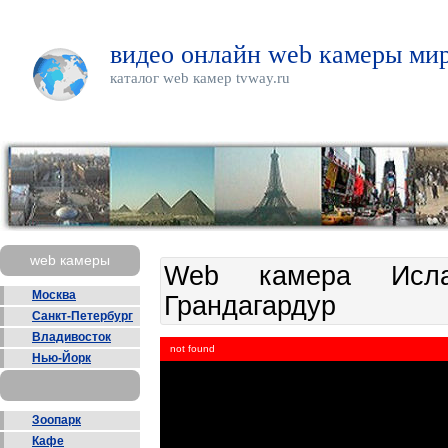
видео онлайн web камеры мир
каталог web камер tvway.ru
web камеры
Web камера Ислан
Москва
Грандагардур
Санкт-Петербург
Владивосток
not found
Нью-Йорк
Зоопарк
Кафе