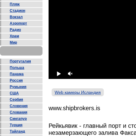
Пляж
Стадион
Вокзал
Аэропорт
Радио
Храм
Мир
Португалия
Польша
Панама
Россия
Румыния
Web камеры Исландия
США
Сербия
Словения
www.shipbrokers.is
Словакия
Сингапур
Рейкьявик - главный порт и с
Турция
Тайланд
незамерзающего залива Факса