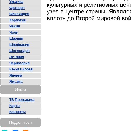
Украина
культурных и религиозных цен
Франция
узел в центре страны. Являлс
Финляндия
вплоть до Второй мировой во
Хорватия
Чехия
Чили
Швеция
Швейцария
Шотландия
Эстония
Черногория
Южная Корея
Япония
Ямайка
Инфо
ТВ Программа
Карты
Контакты
Поделиться