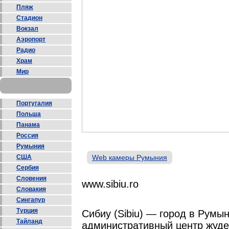
Пляж
Стадион
Вокзал
Аэропорт
Радио
Храм
Мир
Португалия
Польша
Панама
Россия
Румыния
США
Web камеры Румыния
Сербия
Словения
www.sibiu.ro
Словакия
Сингапур
Турция
Сибиу (Sibiu) — город в Румы
Тайланд
административный центр жуде