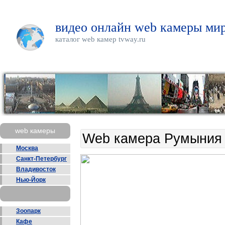
видео онлайн web камеры мир
каталог web камер tvway.ru
web камеры
Web камера Румыния 
Москва
Санкт-Петербург
Владивосток
Нью-Йорк
Зоопарк
Кафе