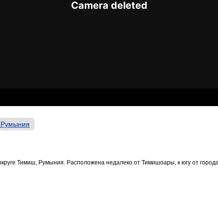
 Румыния
 округе Тимиш, Румыния. Расположена недалеко от Тимишоары, к югу от города