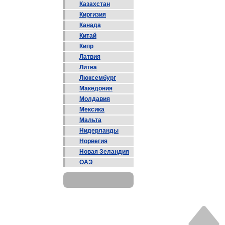
Казахстан
Киргизия
Канада
Китай
Кипр
Латвия
Литва
Люксембург
Македония
Молдавия
Мексика
Мальта
Нидерланды
Норвегия
Новая Зеландия
ОАЭ