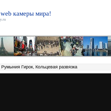
 web камеры мира!
y.ru
 Румыния Гирок, Кольцевая развязка