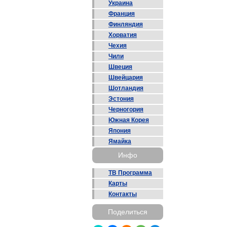
Украина
Франция
Финляндия
Хорватия
Чехия
Чили
Швеция
Швейцария
Шотландия
Эстония
Черногория
Южная Корея
Япония
Ямайка
Инфо
ТВ Программа
Карты
Контакты
Поделиться