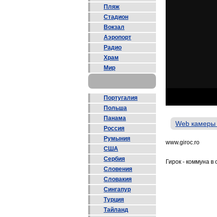
Пляж
Стадион
Вокзал
Аэропорт
Радио
Храм
Мир
Португалия
Польша
Панама
Web камеры
Россия
Румыния
www.giroc.ro
США
Сербия
Гирок - коммуна в
Словения
Словакия
Сингапур
Турция
Тайланд