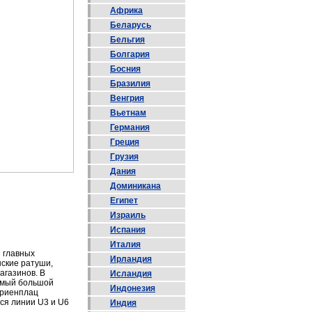
Африка
Беларусь
Бельгия
Болгария
Босния
Бразилия
Венгрия
Вьетнам
Германия
Греция
Грузия
Дания
Доминикана
Египет
Израиль
Испания
Италия
 главных
Ирландия
ские ратуши,
агазинов. В
Исландия
самый большой
Индонезия
ариенплац
ся линии U3 и U6
Индия