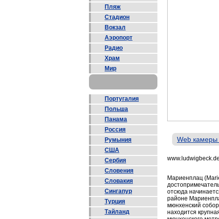
Пляж
Стадион
Вокзал
Аэропорт
Радио
Храм
Мир
Португалия
Польша
Панама
Россия
Web камеры
Румыния
США
www.ludwigbeck.d
Сербия
Словения
Мариенплац (Mari
Словакия
достопримечатель
Сингапур
отсюда начинается
районе Мариенпла
Турция
мюнхенский собор
Тайланд
находится крупна