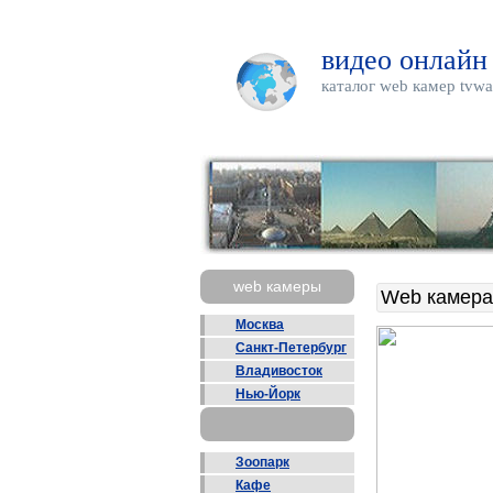
видео онлайн
каталог web камер tvwa
web камеры
Web камера
Москва
Санкт-Петербург
Владивосток
Нью-Йорк
Зоопарк
Кафе