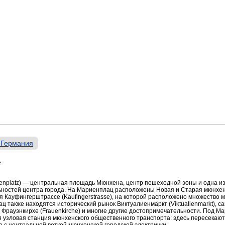
 Германия
e
enplatz) — центральная площадь Мюнхена, центр пешеходной зоны и одна из
ностей центра города. На Мариенплац расположены Новая и Старая мюнхен
 Кауфингерштрассе (Kaufingerstrasse), на которой расположено множество м
ц также находятся исторический рынок Виктуалиенмаркт (Viktualienmarkt), 
 Фрауэнкирхе (Frauenkirche) и многие другие достопримечательности. Под М
я узловая станция мюнхенского общественного транспорта: здесь пересекают