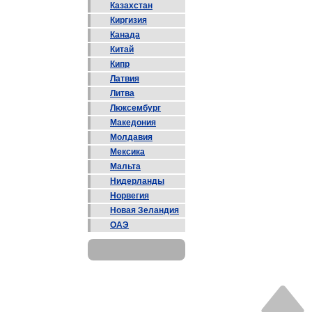
Казахстан
Киргизия
Канада
Китай
Кипр
Латвия
Литва
Люксембург
Македония
Молдавия
Мексика
Мальта
Нидерланды
Норвегия
Новая Зеландия
ОАЭ