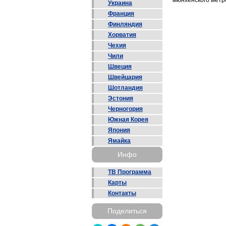
мюнхенского метро
Украина
Франция
Финляндия
Хорватия
Чехия
Чили
Швеция
Швейцария
Шотландия
Эстония
Черногория
Южная Корея
Япония
Ямайка
Инфо
ТВ Программа
Карты
Контакты
Поделиться