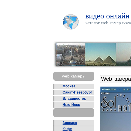
видео онлайн
каталог web камер tvwa
web камеры
Web камера
Москва
Санкт-Петербург
Владивосток
Нью-Йорк
Зоопарк
Кафе