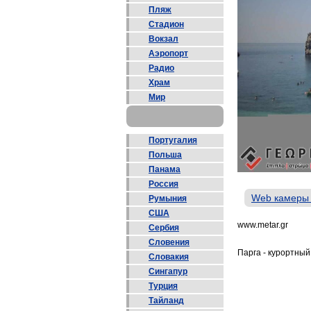
Пляж
Стадион
Вокзал
Аэропорт
Радио
Храм
Мир
Португалия
Польша
Панама
Россия
Web камеры
Румыния
США
www.metar.gr
Сербия
Словения
Парга - курортный
Словакия
Сингапур
Турция
Тайланд