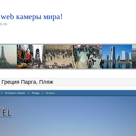
 web камеры мира!
y.ru
 Греция Парга, Пляж