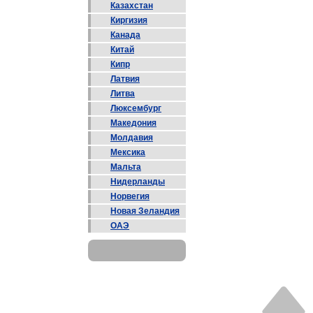
Казахстан
Киргизия
Канада
Китай
Кипр
Латвия
Литва
Люксембург
Македония
Молдавия
Мексика
Мальта
Нидерланды
Норвегия
Новая Зеландия
ОАЭ