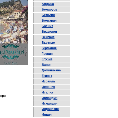
Африка
Беларусь
Бельгия
Болгария
Босния
Бразилия
Венгрия
Вьетнам
Германия
Греция
Грузия
Дания
Доминикана
Египет
Израиль
Испания
Италия
моря.
Ирландия
Исландия
Индонезия
Индия