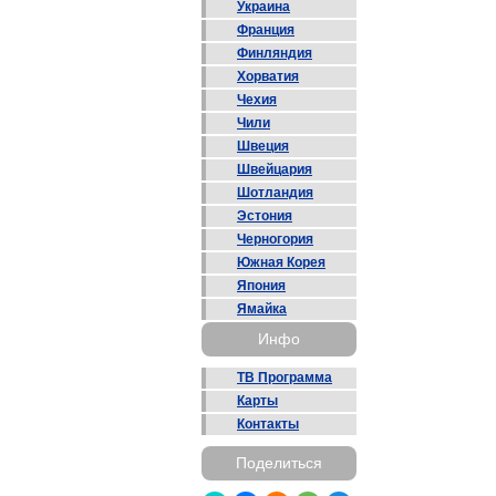
Украина
Франция
Финляндия
Хорватия
Чехия
Чили
Швеция
Швейцария
Шотландия
Эстония
Черногория
Южная Корея
Япония
Ямайка
Инфо
ТВ Программа
Карты
Контакты
Поделиться