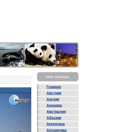
web камеры
Главная
Австрия
Англия
Андорра
Австралия
Абхазия
Аргентина
Антарктика