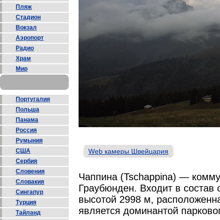
Пляж
Стадион
Вокзал
Аэропорт
Радио
Храм
Мир
Португалия
Польша
Панама
Россия
Румыния
США
Web камеры Швейцария
Сербия
Словения
Чаппина (Tschappina) — комму
Словакия
Граубюнден. Входит в состав 
Сингапур
высотой 2998 м, расположенна
Турция
является доминантой парково
Тайланд