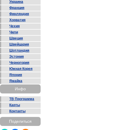
Украина
Франция
Финляндия
Хорватия
Чехия
Чили
Швеция
Швейцария
Шотландия
Эстония
Черногория
Южная Корея
Япония
Ямайка
Инфо
ТВ Программа
Карты
Контакты
Поделиться