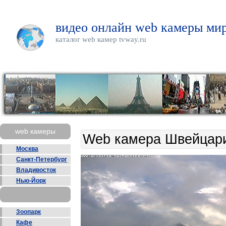
видео онлайн web камеры мир
каталог web камер tvway.ru
web камеры
Web камера Швейцари
Москва
Санкт-Петербург
Владивосток
Нью-Йорк
Зоопарк
Кафе