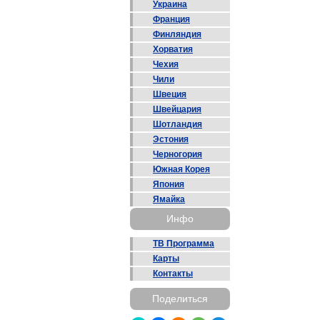
Украина
Франция
Финляндия
Хорватия
Чехия
Чили
Швеция
Швейцария
Шотландия
Эстония
Черногория
Южная Корея
Япония
Ямайка
Инфо
ТВ Программа
Карты
Контакты
Поделиться