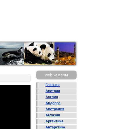
web камеры
Главная
Австрия
Англия
Андорра
Австралия
Абхазия
Аргентина
Антарктика