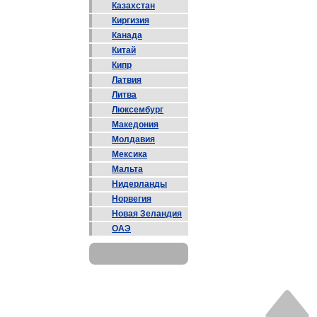
Казахстан
Киргизия
Канада
Китай
Кипр
Латвия
Литва
Люксембург
Македония
Молдавия
Мексика
Мальта
Нидерланды
Норвегия
Новая Зеландия
ОАЭ