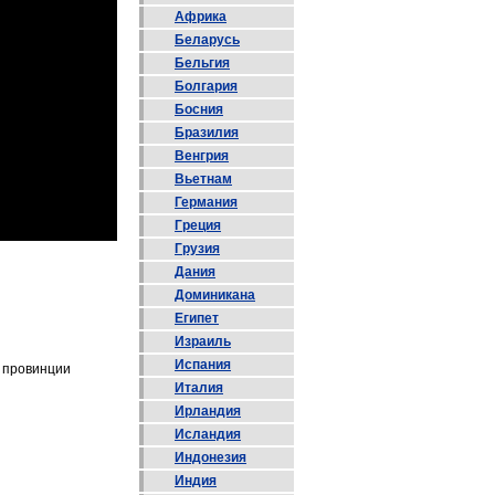
Африка
Беларусь
Бельгия
Болгария
Босния
Бразилия
Венгрия
Вьетнам
Германия
Греция
Грузия
Дания
Доминикана
Египет
Израиль
Испания
р провинции
Италия
Ирландия
Исландия
Индонезия
Индия