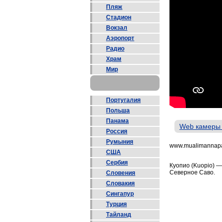
Пляж
Стадион
Вокзал
Аэропорт
Радио
Храм
Мир
Португалия
Польша
Панама
Web камеры
Россия
Румыния
www.mualimannapa
США
Сербия
Куопио (Kuopio) 
Северное Саво.
Словения
Словакия
Сингапур
Турция
Тайланд