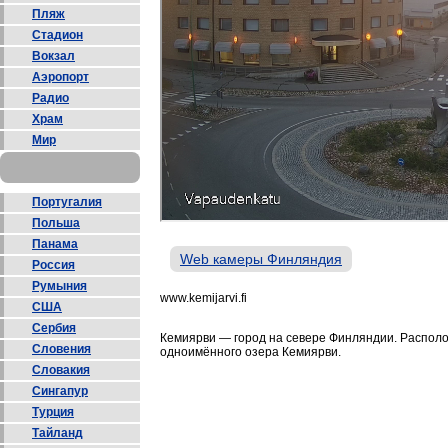
Пляж
Стадион
Вокзал
Аэропорт
Радио
Храм
Мир
Португалия
Польша
Панама
Web камеры Финляндия
Россия
Румыния
www.kemijarvi.fi
США
Сербия
Кемиярви — город на севере Финляндии. Располож
Словения
одноимённого озера Кемиярви.
Словакия
Сингапур
Турция
Тайланд