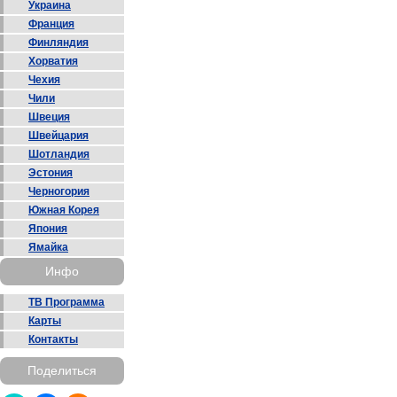
Украина
Франция
Финляндия
Хорватия
Чехия
Чили
Швеция
Швейцария
Шотландия
Эстония
Черногория
Южная Корея
Япония
Ямайка
Инфо
ТВ Программа
Карты
Контакты
Поделиться