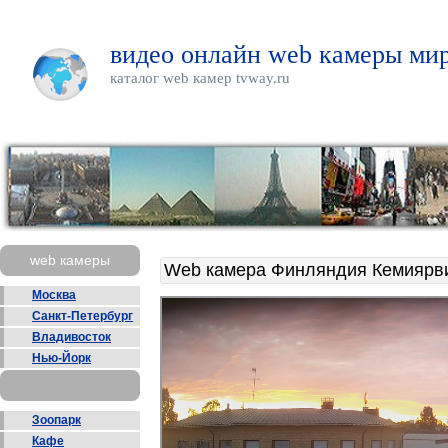
видео онлайн web камеры мир
каталог web камер tvway.ru
web камеры
Web камера Финляндия Кемиярв
Москва
Санкт-Петербург
Владивосток
Нью-Йорк
Зоопарк
Кафе