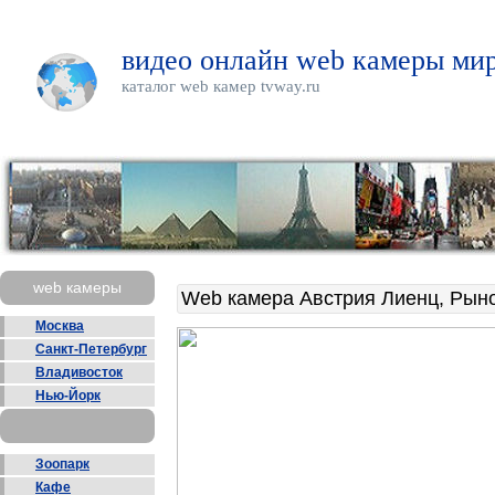
видео онлайн web камеры мир
каталог web камер tvway.ru
web камеры
Web камера Австрия Лиенц, Рын
Москва
Санкт-Петербург
Владивосток
Нью-Йорк
Зоопарк
Кафе