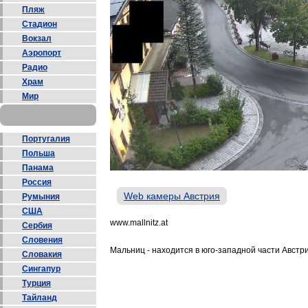
Пляж
Стадион
Вокзал
Аэропорт
Радио
Храм
Мир
Португалия
Польша
Панама
Россия
Web камеры Австрия
Румыния
США
www.mallnitz.at
Сербия
Словения
Мальниц - находится в юго-западной части Австри
Словакия
Сингапур
Турция
Тайланд