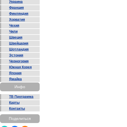
Украина
Франция
Финляндия
Хорватия
Чехия
Чили
Швеция
Швейцария
Шотландия
Эстония
Черногория
Южная Корея
Япония
Ямайка
Инфо
ТВ Программа
Карты
Контакты
Поделиться