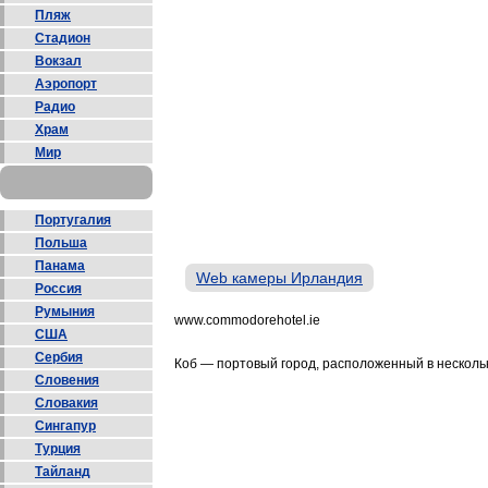
Пляж
Стадион
Вокзал
Аэропорт
Радио
Храм
Мир
Португалия
Польша
Панама
Web камеры Ирландия
Россия
Румыния
www.commodorehotel.ie
США
Сербия
Коб — портовый город, расположенный в нескольк
Словения
Словакия
Сингапур
Турция
Тайланд