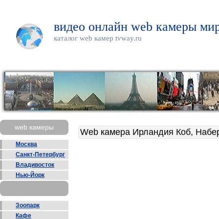
видео онлайн web камеры мир
каталог web камер tvway.ru
web камеры
Web камера Ирландия Коб, Набе
Москва
Санкт-Петербург
Владивосток
Нью-Йорк
Зоопарк
Кафе