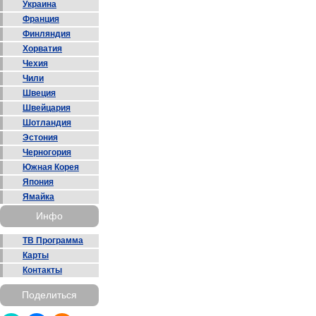
Украина
Франция
Финляндия
Хорватия
Чехия
Чили
Швеция
Швейцария
Шотландия
Эстония
Черногория
Южная Корея
Япония
Ямайка
Инфо
ТВ Программа
Карты
Контакты
Поделиться