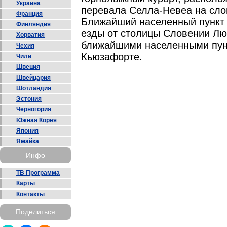
Украина
перевала Селла-Невеа на сло
Франция
Ближайший населенный пункт 
Финляндия
езды от столицы Словении Лю
Хорватия
ближайшими населенными пун
Чехия
Кьюзафорте.
Чили
Швеция
Швейцария
Шотландия
Эстония
Черногория
Южная Корея
Япония
Ямайка
Инфо
ТВ Программа
Карты
Контакты
Поделиться