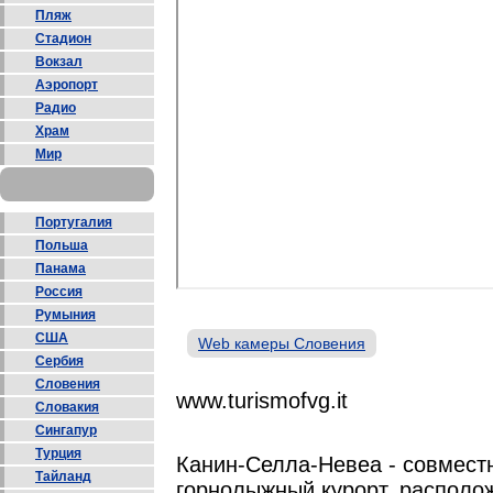
Пляж
Стадион
Вокзал
Аэропорт
Радио
Храм
Мир
Португалия
Польша
Панама
Россия
Румыния
США
Web камеры Словения
Сербия
Словения
www.turismofvg.it
Словакия
Сингапур
Турция
Канин-Селла-Невеа - совмест
Тайланд
горнолыжный курорт, располо