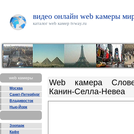
видео онлайн web камеры мир
каталог web камер tvway.ru
web камеры
Web камера Слове
Москва
Канин-Селла-Невеа
Санкт-Петербург
Владивосток
Нью-Йорк
Зоопарк
Кафе