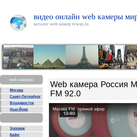
видео онлайн web камеры мир
каталог web камер tvway.ru
web камеры
Web камера Россия М
Москва
FM 92.0
Санкт-Петербург
Владивосток
Нью-Йорк
Зоопарк
Кафе