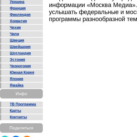
Украина
информации «Москва Медиа».
Франция
услышать федеральные и моск
Финляндия
программы разнообразной тем
Хорватия
Чехия
Чили
Швеция
Швейцария
Шотландия
Эстония
Черногория
Южная Корея
Япония
Ямайка
Инфо
ТВ Программа
Карты
Контакты
Поделиться