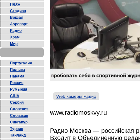
Пляж
Стадион
Вокзал
Аэропорт
Радио
Храм
Мир
Португалия
Польша
Панама
Россия
Румыния
США
Web камеры Радио
Сербия
Словения
www.radiomoskvy.ru
Словакия
Сингапур
Турция
Радио Москва — российская р
Тайланд
Входит в Объединённую редак