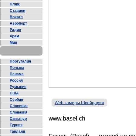
Пляж
Стадион
Вокзал
Аэропорт
Радио
Храм
Мир
Португалия
Польша
Панама
Россия
Румыния
США
Сербия
Web камеры Швейцария
Словения
Словакия
www.basel.ch
Сингапур
Турция
Тайланд