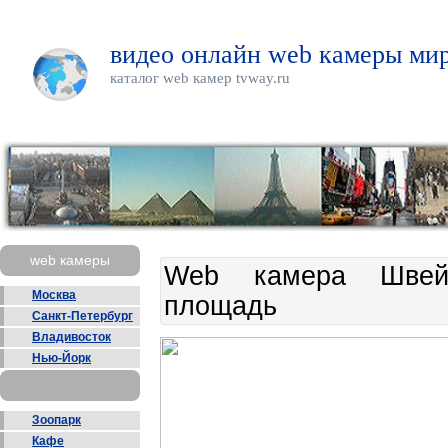
видео онлайн web камеры мир
каталог web камер tvway.ru
web камеры
Web камера Швейц
Москва
площадь
Санкт-Петербург
Владивосток
Нью-Йорк
Зоопарк
Кафе