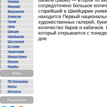
Базель (Basel) — второй по в
Украина
сосредоточено большое количе
Франция
старейший в Швейцарии универ
Финляндия
находится Первый национальн
Хорватия
художественных галерей, буки
Чехия
Чили
количество баров и кабачков. 
Швеция
который открывается с понеде
Швейцария
дня.
Шотландия
Эстония
Черногория
Южная Корея
Япония
Ямайка
Инфо
ТВ Программа
Карты
Контакты
Поделиться