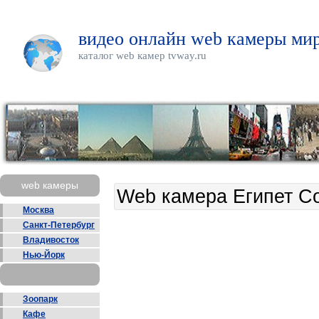
видео онлайн web камеры мир
каталог web камер tvway.ru
web камеры
Web камера Египет С
Москва
Санкт-Петербург
Владивосток
Нью-Йорк
Зоопарк
Кафе