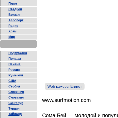
Пляж
Стадион
Вокзал
Аэропорт
Радио
Храм
Мир
Португалия
Польша
Панама
Россия
Румыния
США
Web камеры Египет
Сербия
Словения
Словакия
www.surfmotion.com
Сингапур
Турция
Тайланд
Сома Бей — молодой и популя