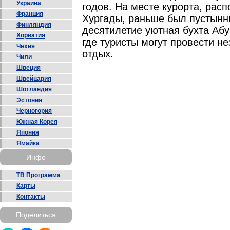
Украина
годов. На месте курорта, рас
Франция
Хургады, раньше был пустынны
Финляндия
десятилетие уютная бухта Аб
Хорватия
где туристы могут провести 
Чехия
отдых.
Чили
Швеция
Швейцария
Шотландия
Эстония
Черногория
Южная Корея
Япония
Ямайка
Инфо
ТВ Программа
Карты
Контакты
Поделиться