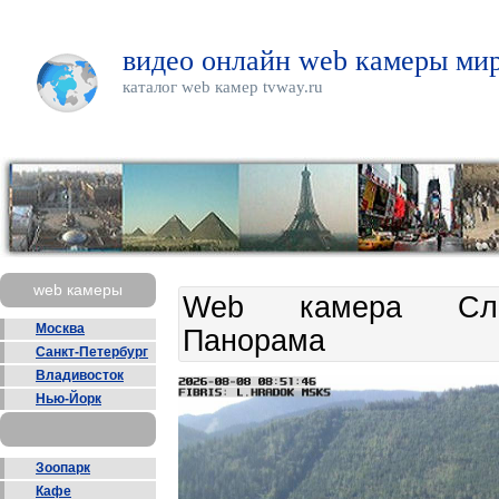
видео онлайн web камеры мир
каталог web камер tvway.ru
web камеры
Web камера Слова
Москва
Панорама
Санкт-Петербург
Владивосток
Нью-Йорк
Зоопарк
Кафе