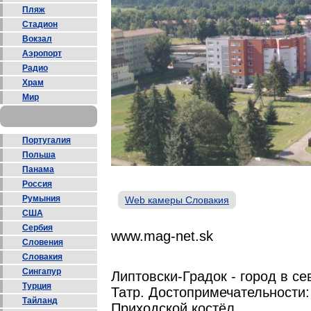
Пляж
Стадион
Вокзал
Аэропорт
Радио
Храм
Мир
Португалия
Польша
Панама
Россия
Румыния
Web камеры Словакия
США
Сербия
www.mag-net.sk
Словения
Словакия
Сингапур
Липтовски-Градок - город в с
Турция
Татр. Достопримечательности:
Тайланд
Приходской костёл.