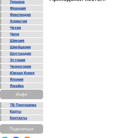
Украина
Франция
Финляндия
Хорватия
Чехия
Чили
Швеция
Швейцария
Шотландия
Эстония
Черногория
Южная Корея
Япония
Ямайка
Инфо
ТВ Программа
Карты
Контакты
Поделиться