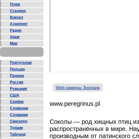
Пляж
Стадион
Вокзал
Аэропорт
Радио
Храм
Мир
Португалия
Польша
Панама
Россия
Web камеры Зоопарк
Румыния
США
Сербия
www.peregrinus.pl
Словения
Словакия
Соколы — род хищных птиц из
Сингапур
распространённых в мире. Нау
Турция
Тайланд
производным от латинского сло