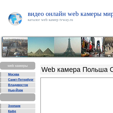
видео онлайн web камеры мир
каталог web камер tvway.ru
web камеры
Web камера Польша С
Москва
Санкт-Петербург
Владивосток
Нью-Йорк
Зоопарк
Кафе