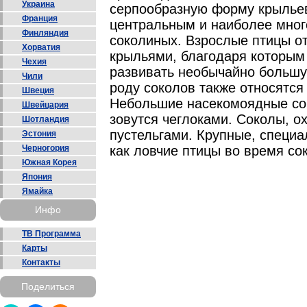
Украина
серпообразную форму крыльев
Франция
центральным и наиболее мног
Финляндия
соколиных. Взрослые птицы о
Хорватия
крыльями, благодаря которым
Чехия
развивать необычайно большу
Чили
роду соколов также относятся
Швеция
Небольшие насекомоядные со
Швейцария
зовутся чеглоками. Соколы, о
Шотландия
пустельгами. Крупные, специ
Эстония
Черногория
как ловчие птицы во время со
Южная Корея
Япония
Ямайка
Инфо
ТВ Программа
Карты
Контакты
Поделиться