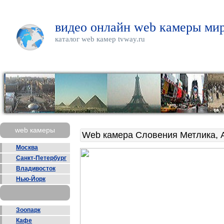
видео онлайн web камеры мир
каталог web камер tvway.ru
web камеры
Web камера Словения Метлика, 
Москва
Санкт-Петербург
Владивосток
Нью-Йорк
Зоопарк
Кафе