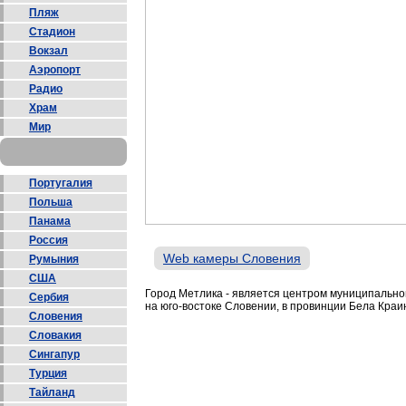
Пляж
Стадион
Вокзал
Аэропорт
Радио
Храм
Мир
Португалия
Польша
Панама
Россия
Web камеры Словения
Румыния
США
Город Метлика - является центром муниципально
Сербия
на юго-востоке Словении, в провинции Бела Краи
Словения
Словакия
Сингапур
Турция
Тайланд