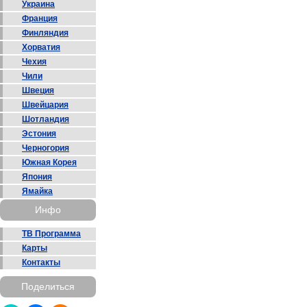
Украина
Франция
Финляндия
Хорватия
Чехия
Чили
Швеция
Швейцария
Шотландия
Эстония
Черногория
Южная Корея
Япония
Ямайка
Инфо
ТВ Программа
Карты
Контакты
Поделиться