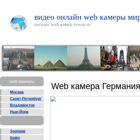
видео онлайн web камеры мир
каталог web камер tvway.ru
web камеры
Web камера Германия
Москва
Санкт-Петербург
Владивосток
Нью-Йорк
Зоопарк
Кафе