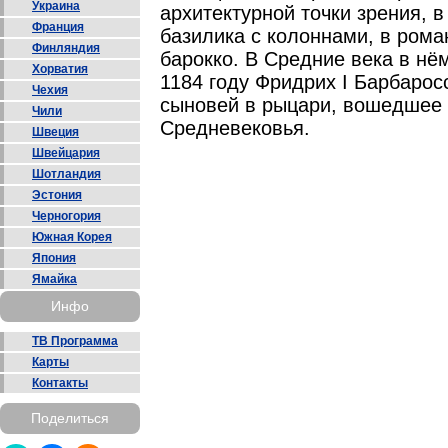
Украина
архитектурной точки зрения, 
Франция
базилика с колоннами, в рома
Финляндия
барокко. В Средние века в нё
Хорватия
1184 году Фридрих I Барбарос
Чехия
сыновей в рыцари, вошедшее 
Чили
Средневековья.
Швеция
Швейцария
Шотландия
Эстония
Черногория
Южная Корея
Япония
Ямайка
Инфо
ТВ Программа
Карты
Контакты
Поделиться