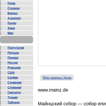
Пляж
Стадион
Вокзал
Аэропорт
Радио
Храм
Мир
Португалия
Польша
Панама
Россия
Румыния
США
Web камеры Храм
Сербия
Словения
Словакия
www.mainz.de
Сингапур
Турция
Тайланд
Майнцский собор — собор епи