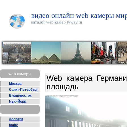
видео онлайн web камеры мир
каталог web камер tvway.ru
web камеры
Web камера Германи
Москва
площадь
Санкт-Петербург
Владивосток
Нью-Йорк
Зоопарк
Кафе