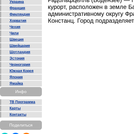
Радольфцелль (Бодензее) — г
Украина
курорт, расположен в земле 
Франция
административному округу Фра
Финляндия
Констанц. Город подразделяет
Хорватия
Чехия
Чили
Швеция
Швейцария
Шотландия
Эстония
Черногория
Южная Корея
Япония
Ямайка
Инфо
ТВ Программа
Карты
Контакты
Поделиться