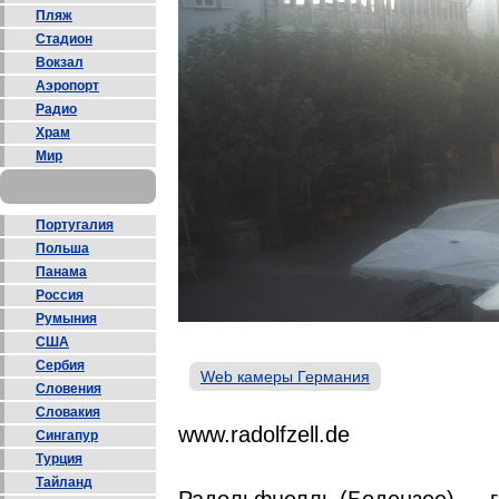
Пляж
Стадион
Вокзал
Аэропорт
Радио
Храм
Мир
Португалия
Польша
Панама
Россия
Румыния
США
Сербия
Web камеры Германия
Словения
Словакия
www.radolfzell.de
Сингапур
Турция
Тайланд