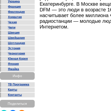
Украина
Екатеринбурге. В Москве веща
Франция
DFM — это люди в возрасте 1
Финляндия
насчитывает более миллиона 
Хорватия
радиостанции — молодые люд
Чехия
Интернетом.
Чили
Швеция
Швейцария
Шотландия
Эстония
Черногория
Южная Корея
Япония
Ямайка
Инфо
ТВ Программа
Карты
Контакты
Поделиться