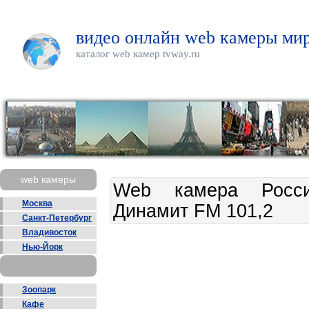
видео онлайн web камеры мир
каталог web камер tvway.ru
web камеры
Web камера Росси
Москва
Динамит FM 101,2
Санкт-Петербург
Владивосток
Нью-Йорк
Зоопарк
Кафе