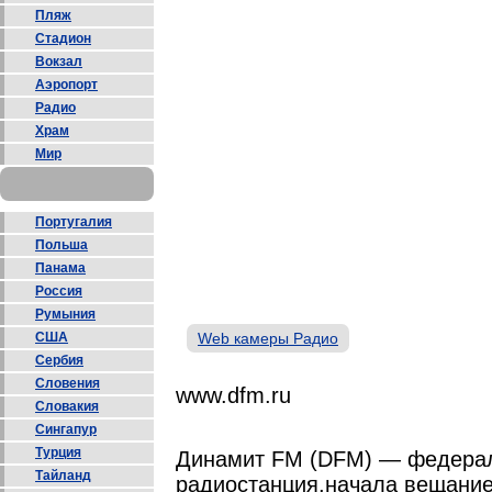
Пляж
Стадион
Вокзал
Аэропорт
Радио
Храм
Мир
Португалия
Польша
Панама
Россия
Румыния
США
Web камеры Радио
Сербия
Словения
www.dfm.ru
Словакия
Сингапур
Турция
Динамит FM (DFM) — федерал
Тайланд
радиостанция,начала вещание 