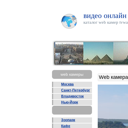
видео онлайн
каталог web камер tvwa
web камеры
Web камера
Москва
Санкт-Петербург
Владивосток
Нью-Йорк
Зоопарк
Кафе