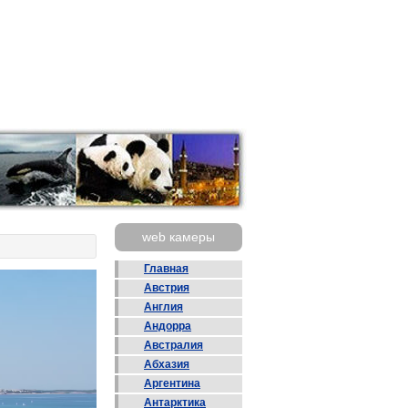
web камеры
Главная
Австрия
Англия
Андорра
Австралия
Абхазия
Аргентина
Антарктика