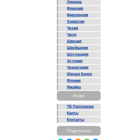
Украина
Франция
Финляндия
Хорватия
Чехия
Чили
Швеция
Швейцария
Шотландия
Эстония
Черногория
Южная Корея
Япония
Ямайка
Инфо
ТВ Программа
Карты
Контакты
Поделиться