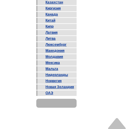
Казахстан
Киргизия
Канада
Китай
Кипр
Латвия
Литва
Люксембург
Македония
Молдавия
Мексика
Мальта
Нидерланды
Норвегия
Новая Зеландия
ОАЭ