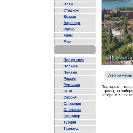
Пляж
Стадион
Вокзал
Аэропорт
Радио
Храм
Мир
Португалия
Польша
Панама
Web камеры
Россия
Румыния
Порторож — город
страны, на побер
США
севере, и Хорвати
Сербия
Словения
Словакия
Сингапур
Турция
Тайланд