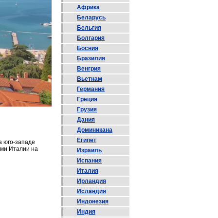
Африка
Беларусь
Бельгия
Болгария
Босния
Бразилия
Венгрия
Вьетнам
Германия
Греция
Грузия
Дания
Доминикана
Египет
а юго-западе
ами Италии на
Израиль
Испания
Италия
Ирландия
Исландия
Индонезия
Индия