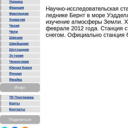
Украина
Научно-исследовательская ст
Франция
Финляндия
леднике Бернт в море Уэдделл
Хорватия
изучение атмосферы Земли. Х
Чехия
феврале 2012 года. Станция с
Чили
снегом. Официально станция 
Швеция
Швейцария
Шотландия
Эстония
Черногория
Южная Корея
Япония
Ямайка
Инфо
ТВ Программа
Карты
Контакты
Поделиться