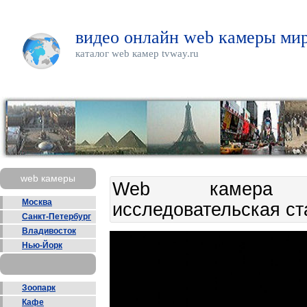
видео онлайн web камеры мир
каталог web камер tvway.ru
web камеры
Web камера А
Москва
исследовательская ст
Санкт-Петербург
Владивосток
Нью-Йорк
Зоопарк
Кафе