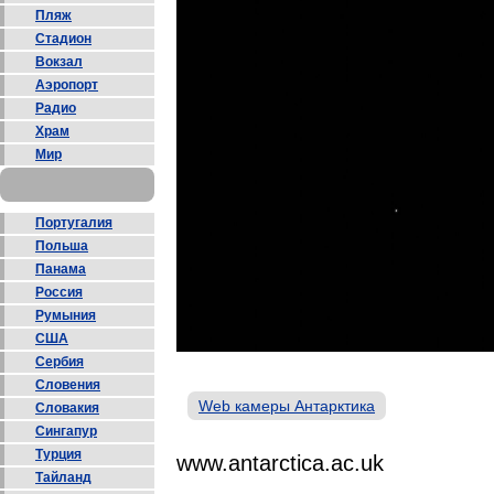
Пляж
Стадион
Вокзал
Аэропорт
Радио
Храм
Мир
Португалия
Польша
Панама
Россия
Румыния
США
Сербия
Словения
Web камеры Антарктика
Словакия
Сингапур
Турция
www.antarctica.ac.uk
Тайланд