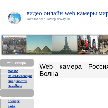
видео онлайн web камеры мир
каталог web камер tvway.ru
web камеры
Web камера Россия
Москва
Волна
Санкт-Петербург
Владивосток
Нью-Йорк
Зоопарк
Кафе