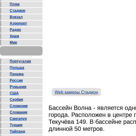
Пляж
Стадион
Вокзал
Аэропорт
Радио
Храм
Мир
Португалия
Польша
Панама
Россия
Румыния
Web камеры Стадион
США
Сербия
Словения
Бассейн Волна - является од
Словакия
города. Расположен в центре 
Сингапур
Текучёва 149. В бассейне ра
Турция
длинной 50 метров.
Тайланд