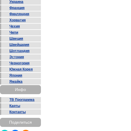
Украина
Франция
Финляндия
Хорватия
Чехия
Чили
Швеция
Швейцария
Шотландия
Эстония
Черногория
Южная Корея
Япония
Ямайка
Инфо
ТВ Программа
Карты
Контакты
Поделиться