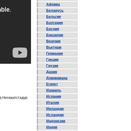
Африка
Беларусь
Бельгия
Болгария
Босния
Бразилия
Венгрия
Вьетнам
Германия
Греция
Грузия
Дания
Доминикана
Египет
Израиль
Испания
д Нескаупстадур.
Италия
Ирландия
Исландия
Индонезия
Индия