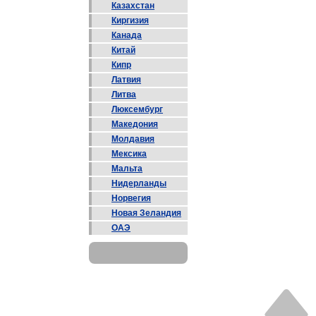
Казахстан
Киргизия
Канада
Китай
Кипр
Латвия
Литва
Люксембург
Македония
Молдавия
Мексика
Мальта
Нидерланды
Норвегия
Новая Зеландия
ОАЭ