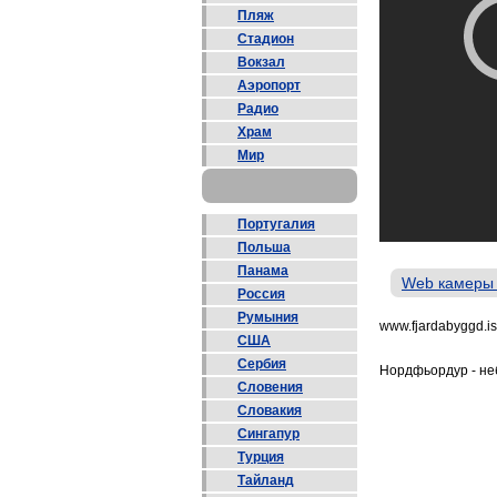
Пляж
Стадион
Вокзал
Аэропорт
Радио
Храм
Мир
Португалия
Польша
Панама
Web камеры
Россия
Румыния
www.fjardabyggd.is
США
Сербия
Нордфьордур - не
Словения
Словакия
Сингапур
Турция
Тайланд