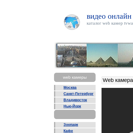
видео онлайн
каталог web камер tvwa
web камеры
Web камера
Москва
Санкт-Петербург
Владивосток
Нью-Йорк
Зоопарк
Кафе