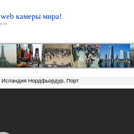
 web камеры мира!
y.ru
 Исландия Нордфьордур, Порт