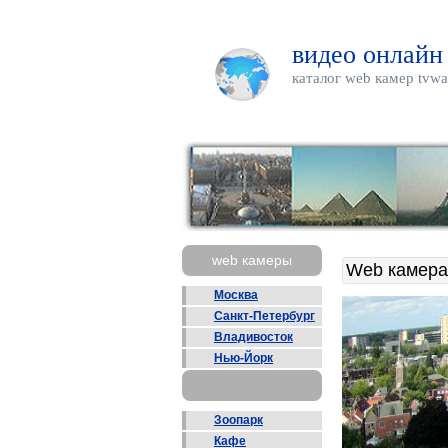
видео онлайн
каталог web камер tvwa
web камеры
Web камера
Москва
Санкт-Петербург
Владивосток
Нью-Йорк
Зоопарк
Кафе