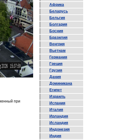
Африка
Беларусь
Бельгия
Болгария
Босния
Бразилия
Венгрия
Вьетнам
Германия
Греция
Грузия
Дания
Доминикана
Египет
Израиль
оженный при
Испания
Италия
Ирландия
Исландия
Индонезия
Индия