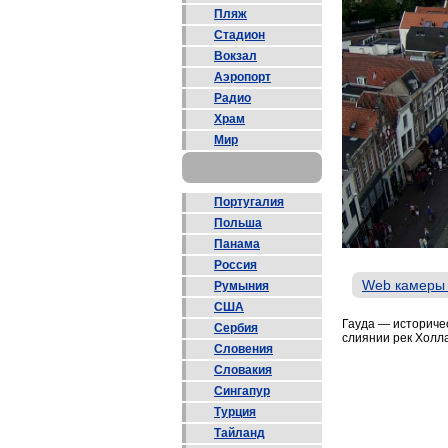
Пляж
Стадион
Вокзал
Аэропорт
Радио
Храм
Мир
Португалия
Польша
Панама
Россия
Web камеры
Румыния
США
Гауда — историче
Сербия
слиянии рек Холла
Словения
Словакия
Сингапур
Турция
Тайланд