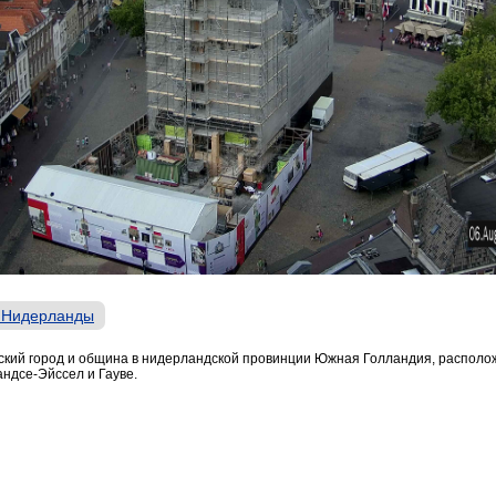
 Нидерланды
ский город и община в нидерландской провинции Южная Голландия, распол
ндсе-Эйссел и Гауве.