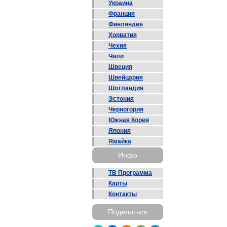
Украина
Франция
Финляндия
Хорватия
Чехия
Чили
Швеция
Швейцария
Шотландия
Эстония
Черногория
Южная Корея
Япония
Ямайка
Инфо
ТВ Программа
Карты
Контакты
Поделиться