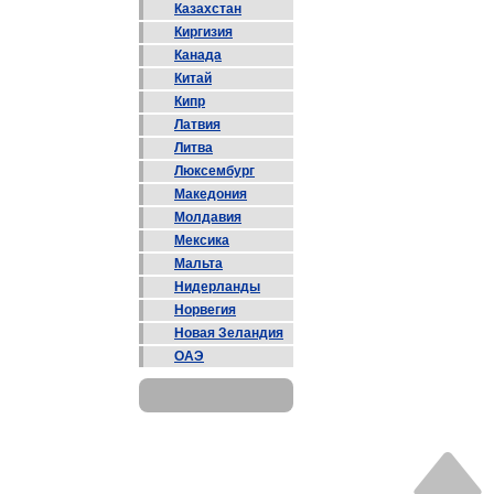
Казахстан
Киргизия
Канада
Китай
Кипр
Латвия
Литва
Люксембург
Македония
Молдавия
Мексика
Мальта
Нидерланды
Норвегия
Новая Зеландия
ОАЭ