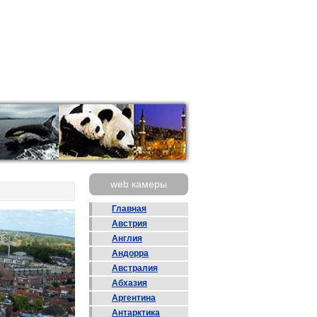
web камеры
Главная
Австрия
Англия
Андорра
Австралия
Абхазия
Аргентина
Антарктика