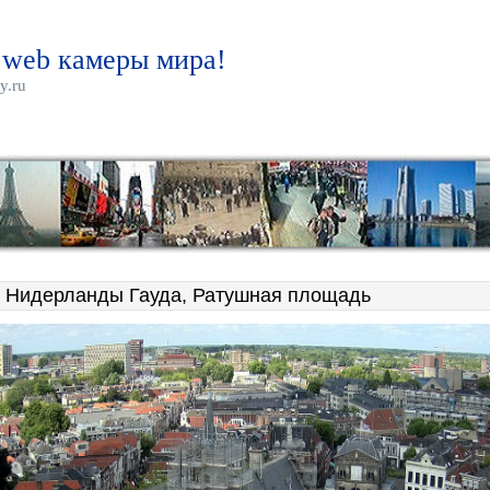
 web камеры мира!
y.ru
 Нидерланды Гауда, Ратушная площадь