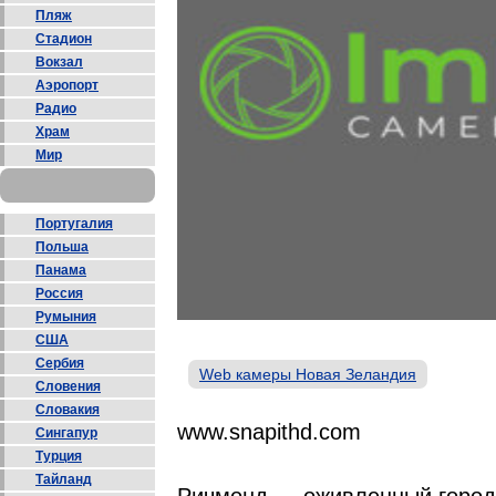
Пляж
Стадион
Вокзал
Аэропорт
Радио
Храм
Мир
Португалия
Польша
Панама
Россия
Румыния
США
Сербия
Web камеры Новая Зеландия
Словения
Словакия
www.snapithd.com
Сингапур
Турция
Тайланд