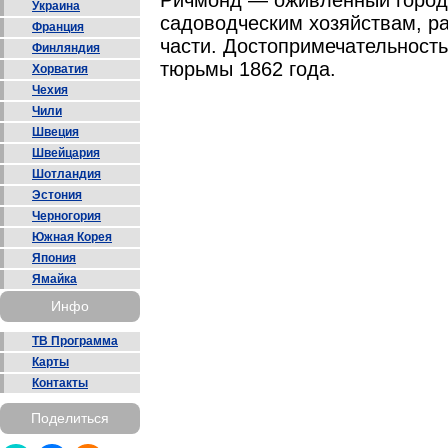
Ричмонд — оживленный город
Украина
садоводческим хозяйствам, р
Франция
части. Достопримечательност
Финляндия
тюрьмы 1862 года.
Хорватия
Чехия
Чили
Швеция
Швейцария
Шотландия
Эстония
Черногория
Южная Корея
Япония
Ямайка
Инфо
ТВ Программа
Карты
Контакты
Поделиться