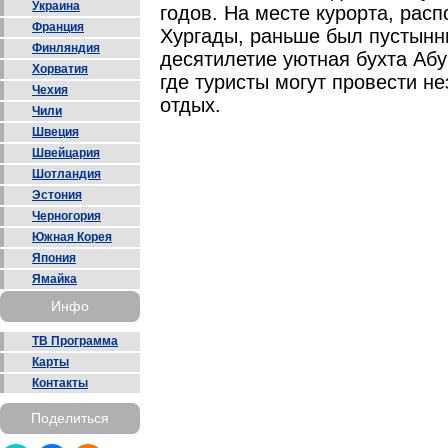
Украина
годов. На месте курорта, рас
Франция
Хургады, раньше был пустынны
Финляндия
десятилетие уютная бухта Аб
Хорватия
где туристы могут провести 
Чехия
отдых.
Чили
Швеция
Швейцария
Шотландия
Эстония
Черногория
Южная Корея
Япония
Ямайка
Инфо
ТВ Программа
Карты
Контакты
Поделиться