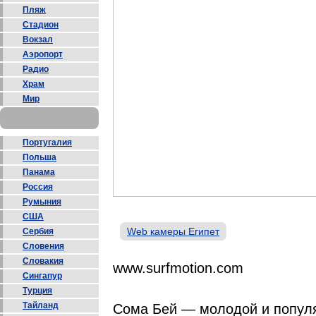
Пляж
Стадион
Вокзал
Аэропорт
Радио
Храм
Мир
Португалия
Польша
Панама
Россия
Румыния
США
Web камеры Египет
Сербия
Словения
Словакия
www.surfmotion.com
Сингапур
Турция
Тайланд
Сома Бей — молодой и популя