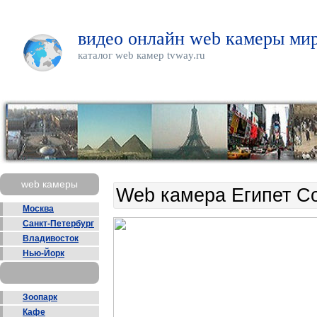
видео онлайн web камеры мир
каталог web камер tvway.ru
web камеры
Web камера Египет Со
Москва
Санкт-Петербург
Владивосток
Нью-Йорк
Зоопарк
Кафе