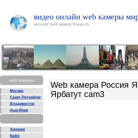
видео онлайн web камеры мир
каталог web камер tvway.ru
web камеры
Web камера Россия Я
Москва
Ярбатут cam3
Санкт-Петербург
Владивосток
Нью-Йорк
Зоопарк
Кафе