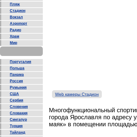
Пляж
Стадион
Вокзал
Аэропорт
Радио
Храм
Мир
Португалия
Польша
Панама
Россия
Румыния
США
Web камеры Стадион
Сербия
Словения
Многофункциональный спортив
Словакия
города Ярославля по адресу у
Сингапур
маяк» в помещении площадью 
Турция
Тайланд