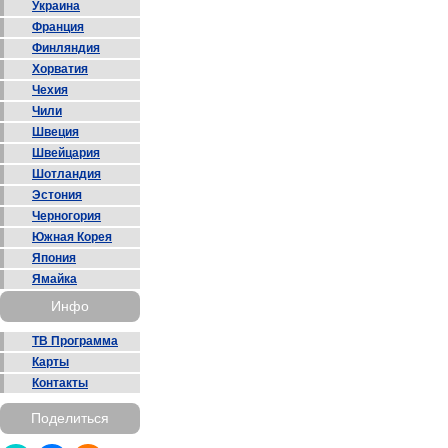
Украина
Франция
Финляндия
Хорватия
Чехия
Чили
Швеция
Швейцария
Шотландия
Эстония
Черногория
Южная Корея
Япония
Ямайка
Инфо
ТВ Программа
Карты
Контакты
Поделиться