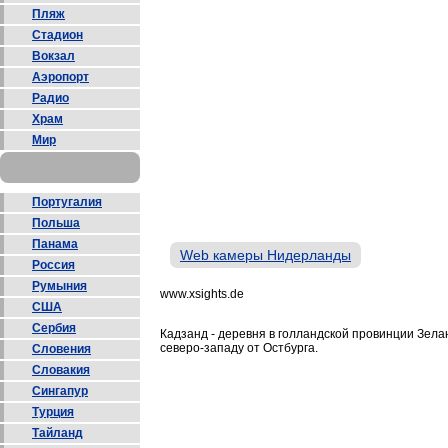
Пляж
Стадион
Вокзал
Аэропорт
Радио
Храм
Мир
Португалия
Польша
Панама
Web камеры Нидерланды
Россия
Румыния
www.xsights.de
США
Сербия
Кадзанд - деревня в голландской провинции Зела
северо-западу от Остбурга.
Словения
Словакия
Сингапур
Турция
Тайланд