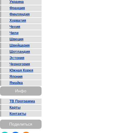
Украина
Франция
Финляндия
Хорватия
Чехия
Чили
Швеция
Швейцария
Шотландия
Эстония
Черногория
Южная Корея
Япония
Ямайка
Инфо
ТВ Программа
Карты
Контакты
Поделиться