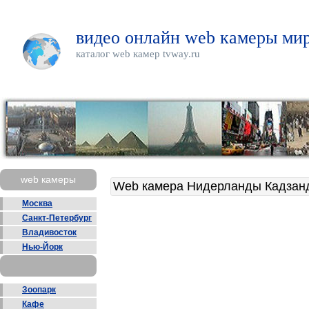
видео онлайн web камеры мир
каталог web камер tvway.ru
web камеры
Web камера Нидерланды Кадзан
Москва
Санкт-Петербург
Владивосток
Нью-Йорк
Зоопарк
Кафе