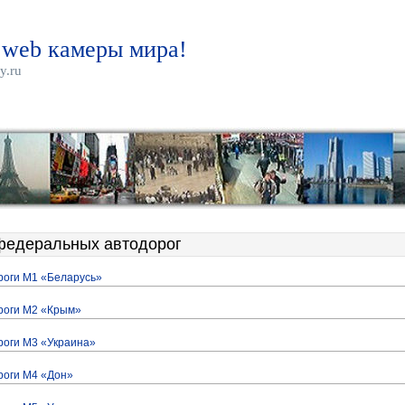
 web камеры мира!
y.ru
едеральных автодорог
роги М1 «Беларусь»
роги М2 «Крым»
роги М3 «Украина»
роги М4 «Дон»