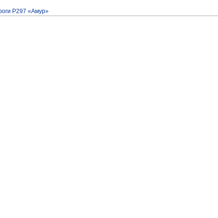
роги Р297 «Амур»