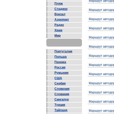
Маршрут автодо
Пляж
Стадион
Маршрут автодор
Вокзал
Маршрут автодо
Аэропорт
Радио
Маршрут автодо
Храм
Мир
Маршрут автодо
Маршрут автодо
Португалия
Маршрут автодор
Польша
Панама
Маршрут автодор
Россия
Румыния
Маршрут автодор
США
Маршрут автодор
Сербия
Словения
Маршрут автодор
Словакия
Сингапур
Маршрут автодор
Турция
Тайланд
Маршрут автодор