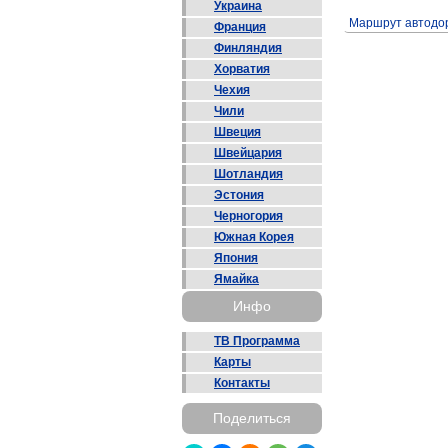
Украина
Маршрут автодо
Франция
Финляндия
Хорватия
Чехия
Чили
Швеция
Швейцария
Шотландия
Эстония
Черногория
Южная Корея
Япония
Ямайка
Инфо
ТВ Программа
Карты
Контакты
Поделиться