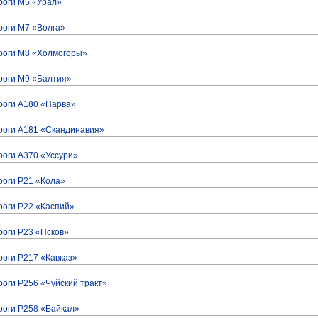
роги М5 «Урал»
оги М7 «Волга»
роги М8 «Холмогоры»
роги М9 «Балтия»
роги А180 «Нарва»
роги А181 «Скандинавия»
оги А370 «Уссури»
оги Р21 «Кола»
оги Р22 «Каспий»
оги Р23 «Псков»
оги Р217 «Кавказ»
оги Р256 «Чуйский тракт»
оги Р258 «Байкал»