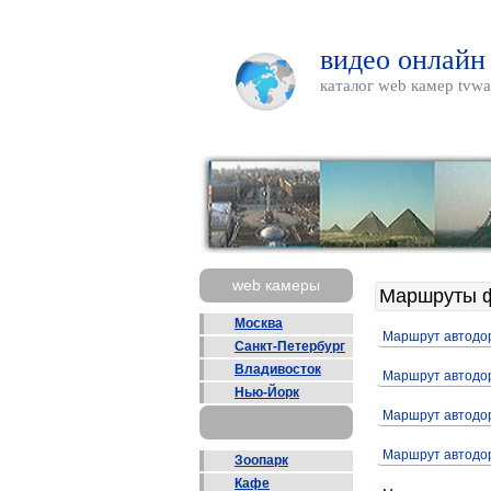
видео онлайн
каталог web камер tvwa
web камеры
Маршруты ф
Москва
Маршрут автодо
Санкт-Петербург
Владивосток
Маршрут автодо
Нью-Йорк
Маршрут автодо
Маршрут автодо
Зоопарк
Кафе