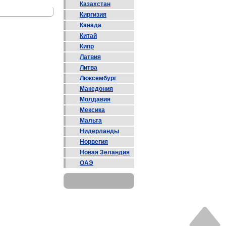
Казахстан
Киргизия
Канада
Китай
Кипр
Латвия
Литва
Люксембург
Македония
Молдавия
Мексика
Мальта
Нидерланды
Норвегия
Новая Зеландия
ОАЭ